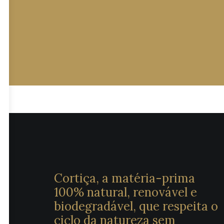
Cortiça, a matéria-prima
100% natural, renovável e
biodegradável, que respeita o
ciclo da natureza sem