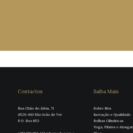
Contactos
Saiba Mais
Rua Chão do Além, 71
Sobre Nós
4520-610 São João de Ver
Inovação e Qualidade
P.O. Box 853
Rolhas Cilíndricas
Yoga, Pilates e Along