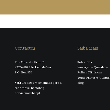
Contactos
Saiba Mais
Rua Chão do Além, 71
Sobre Nós
4520-610 São João de Ver
Inovação e Qualidade
P.O. Box 853
Rolhas Cilíndricas
Yoga, Pilates e Along
+351 919 356 474 (chamada para a
Blog
rede móvel nacional)
cork@enosuber.pt