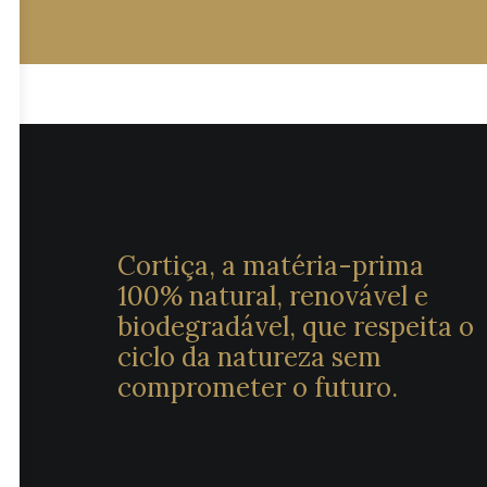
Cortiça, a matéria-prima
100% natural, renovável e
biodegradável, que respeita o
ciclo da natureza sem
comprometer o futuro.